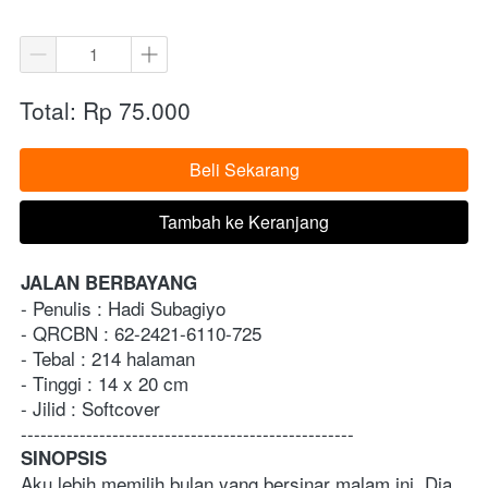
Total: Rp 75.000
Beli Sekarang
`
Tambah ke Keranjang
`
JALAN BERBAYANG
- Penulis : Hadi Subagiyo
- QRCBN : 62-2421-6110-725			
- Tebal : 214 halaman
- Tinggi : 14 x 20 cm
- Jilid : Softcover
---------------------------------------------------
SINOPSIS
Aku lebih memilih bulan yang bersinar malam ini. Dia 