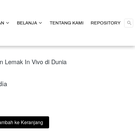
AN
AN
BELANJA
BELANJA
TENTANG KAMI
TENTANG KAMI
REPOSITORY
REPOSITORY
n Lemak In Vivo di Dunia
dia
ambah ke Keranjang