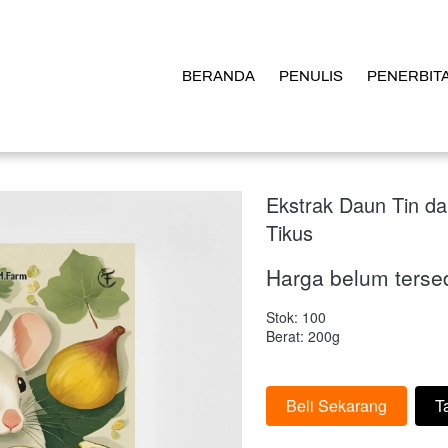
BERANDA
BERANDA
PENULIS
PENULIS
PENERBIT
PENERBIT
Ekstrak Daun Tin da
Tikus
Harga belum terse
Stok: 100
Berat: 200g
Beli Sekarang
T
`
`