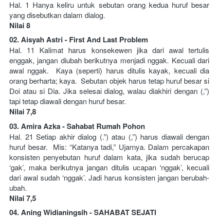
Hal. 1 Hanya keliru untuk sebutan orang kedua huruf besar 
yang disebutkan dalam dialog. 
Nilai 8   
02. Aisyah Astri - First And Last Problem 
Hal. 11 Kalimat harus konsekewen jika dari awal tertulis 
enggak, jangan diubah berikutnya menjadi nggak. Kecuali dari 
awal nggak.  Kaya (seperti) harus ditulis kayak, kecuali dia 
orang berharta; kaya.  Sebutan objek harus tetap huruf besar si 
Doi atau si Dia. Jika selesai dialog, walau diakhiri dengan (,”) 
tapi tetap diawali dengan huruf besar. 
Nilai 7,8   
03. Amira Azka - Sahabat Rumah Pohon 
Hal. 21 Setiap akhir dialog (.”) atau (,”) harus diawali dengan 
huruf besar.  Mis: “Katanya tadi,” Ujarnya. Dalam percakapan 
konsisten penyebutan huruf dalam kata, jika sudah berucap 
‘gak’, maka berikutnya jangan ditulis ucapan ‘nggak’, kecuali 
dari awal sudah ‘nggak’. Jadi harus konsisten jangan berubah-
ubah. 
Nilai 7,5   
04. Aning Widianingsih - SAHABAT SEJATI  