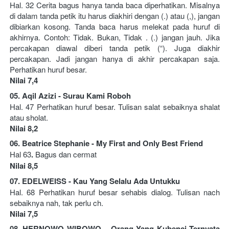
Hal. 32 Cerita bagus hanya tanda baca diperhatikan. Misalnya 
di dalam tanda petik itu harus diakhiri dengan (.) atau (,), jangan 
dibiarkan kosong. Tanda baca harus melekat pada huruf di 
akhirnya. Contoh: Tidak. Bukan, Tidak . (.) jangan jauh. Jika 
percakapan diawal diberi tanda petik (“). Juga diakhir 
percakapan. Jadi jangan hanya di akhir percakapan saja. 
Perhatikan huruf besar. 
Nilai 7,4   
05. Aqil Azizi - Surau Kami Roboh 
Hal. 47 Perhatikan huruf besar. Tulisan salat sebaiknya shalat 
atau sholat. 
Nilai 8,2   
06. Beatrice Stephanie - My First and Only Best Friend 
Hal 63
.
 Bagus dan cermat 
Nilai 8,5         
07. EDELWEISS - Kau Yang Selalu Ada Untukku 
Hal. 68 Perhatikan huruf besar sehabis dialog. Tulisan nach 
sebaiknya nah, tak perlu ch. 
Nilai 7,5   
08. HERNOWO WIBOWO – Orang Yang Kubenci Ternyata 