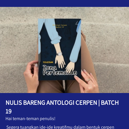
NULIS BARENG ANTOLOGI CERPEN | BATCH 
19
Hai teman-teman penulis!
Segera tuangkan ide-ide kreatifmu dalam bentuk cerpen 