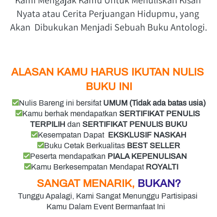
Kami Mengajak Kamu Untuk Menuliskan Kisah 
Nyata atau Cerita Perjuangan Hidupmu, yang 
Akan  Dibukukan Menjadi Sebuah Buku Antologi.
ALASAN KAMU HARUS IKUTAN NULIS 
BUKU INI
Nulis Bareng ini bersifat
 UMUM (Tidak ada batas usia)
Kamu berhak mendapatkan
 SERTIFIKAT PENULIS 
TERPILIH
 dan
 SERTIFIKAT PENULIS BUKU
Kesempatan Dapat
  EKSKLUSIF NASKAH
Buku Cetak Berkualitas
 BEST SELLER
Peserta mendapatkan 
PIALA KEPENULISAN
Kamu Berkesempatan Mendapat
 ROYALTI
SANGAT MENARIK,
BUKAN?
Tunggu Apalagi, Kami Sangat Menunggu Partisipasi 
Kamu Dalam Event Bermanfaat Ini   