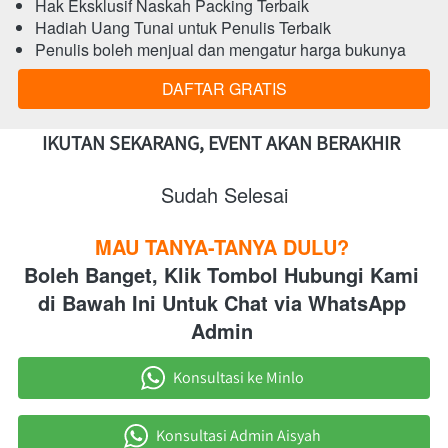
Hak Eksklusif Naskah Packing Terbaik 
Hadiah Uang Tunai untuk Penulis Terbaik 
Penulis boleh menjual dan mengatur harga bukunya
DAFTAR GRATIS
`
IKUTAN SEKARANG, EVENT AKAN BERAKHIR  
Sudah Selesai
MAU TANYA-TANYA DULU? 
Boleh Banget, Klik Tombol Hubungi Kami 
di Bawah Ini Untuk Chat via WhatsApp 
Admin
Konsultasi ke Minlo
`
Konsultasi Admin Aisyah
`