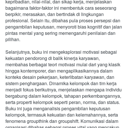
kepribadian, nilai-nilai, dan sikap kerja, menjelaskan 
bagaimana faktor-faktor ini membentuk cara seseorang 
berpikir, merasakan, dan bertindak di lingkungan 
profesional. Selain itu, dibahas pula proses persepsi dan 
pengambilan keputusan, menyoroti bias kognitif dan jalan 
pintas mental yang sering memengaruhi penilaian dan 
pilihan.
Selanjutnya, buku ini mengeksplorasi motivasi sebagai 
kekuatan pendorong di balik kinerja karyawan, 
membahas berbagai teori motivasi mulai dari yang klasik 
hingga kontemporer, dan mengaplikasikannya dalam 
konteks desain pekerjaan, keterlibatan karyawan, dan 
sistem penghargaan. Dinamika kelompok dan tim kerja 
menjadi fokus berikutnya, menjelaskan mengapa individu 
bergabung dalam kelompok, tahapan perkembangannya, 
serta properti kelompok seperti peran, norma, dan status. 
Buku ini juga menganalisis pengambilan keputusan 
kelompok, termasuk kekuatan dan kelemahannya, serta 
fenomena groupthink dan groupshift. Komunikasi dalam 
organisasi dibahas sebagai proses vital yang mencakup 