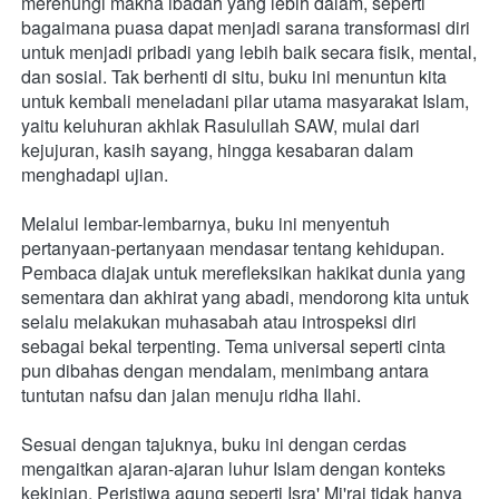
merenungi makna ibadah yang lebih dalam, seperti 
bagaimana puasa dapat menjadi sarana transformasi diri 
untuk menjadi pribadi yang lebih baik secara fisik, mental, 
dan sosial. Tak berhenti di situ, buku ini menuntun kita 
untuk kembali meneladani pilar utama masyarakat Islam, 
yaitu keluhuran akhlak Rasulullah SAW, mulai dari 
kejujuran, kasih sayang, hingga kesabaran dalam 
menghadapi ujian.
Melalui lembar-lembarnya, buku ini menyentuh 
pertanyaan-pertanyaan mendasar tentang kehidupan. 
Pembaca diajak untuk merefleksikan hakikat dunia yang 
sementara dan akhirat yang abadi, mendorong kita untuk 
selalu melakukan muhasabah atau introspeksi diri 
sebagai bekal terpenting. Tema universal seperti cinta 
pun dibahas dengan mendalam, menimbang antara 
tuntutan nafsu dan jalan menuju ridha Ilahi.
Sesuai dengan tajuknya, buku ini dengan cerdas 
mengaitkan ajaran-ajaran luhur Islam dengan konteks 
kekinian. Peristiwa agung seperti Isra' Mi'raj tidak hanya 