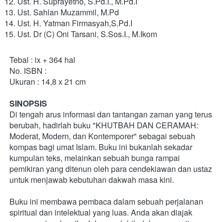
Ust. H. Suprayetno, S.Pd.I., M.Pd.I 
Ust. Sahlan Muzammil, M.Pd
Ust. H. Yatman Firmasyah,S.Pd.I 
Ust. Dr (C) Oni Tarsani, S.Sos.I., M.Ikom 

Tebal : ix + 364 hal
No. ISBN :
Ukuran : 14,8 x 21 cm
SINOPSIS
Di tengah arus informasi dan tantangan zaman yang terus 
berubah, hadirlah buku "KHUTBAH DAN CERAMAH: 
Moderat, Modern, dan Kontemporer" sebagai sebuah 
kompas bagi umat Islam. Buku ini bukanlah sekadar 
kumpulan teks, melainkan sebuah bunga rampai 
pemikiran yang ditenun oleh para cendekiawan dan ustaz 
untuk menjawab kebutuhan dakwah masa kini. 
Buku ini membawa pembaca dalam sebuah perjalanan 
spiritual dan intelektual yang luas. Anda akan diajak 