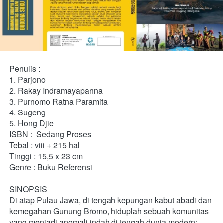
Penulis : 
1. Parjono  
2. Rakay Indramayapanna  
3. Purnomo Ratna Paramita 
4. Sugeng  
5. Hong Djie 
ISBN :  Sedang Proses
Tebal : viii + 215 hal 
Tinggi : 15,5 x 23 cm 
Genre : Buku Referensi
SINOPSIS
Di atap Pulau Jawa, di tengah kepungan kabut abadi dan 
kemegahan Gunung Bromo, hiduplah sebuah komunitas 
yang menjadi anomali indah di tengah dunia modern: 