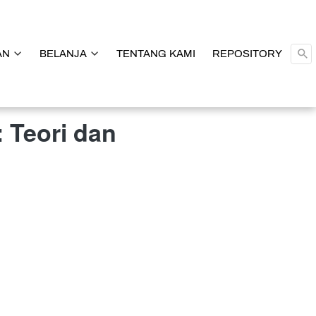
AN
AN
BELANJA
BELANJA
TENTANG KAMI
TENTANG KAMI
REPOSITORY
REPOSITORY
 Teori dan