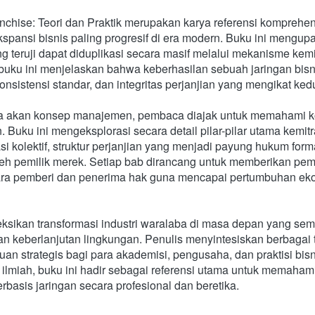
nchise: Teori dan Praktik merupakan karya referensi komprehe
spansi bisnis paling progresif di era modern. Buku ini mengu
ng teruji dapat diduplikasi secara masif melalui mekanisme kemi
uku ini menjelaskan bahwa keberhasilan sebuah jaringan bisnis
onsistensi standar, dan integritas perjanjian yang mengikat ked
ya akan konsep manajemen, pembaca diajak untuk memahami komp
Buku ini mengeksplorasi secara detail pilar-pilar utama kemitr
si kolektif, struktur perjanjian yang menjadi payung hukum form
oleh pemilik merek. Setiap bab dirancang untuk memberikan p
a pemberi dan penerima hak guna mencapai pertumbuhan ekono
 
ksikan transformasi industri waralaba di masa depan yang semak
utan keberlanjutan lingkungan. Penulis menyintesiskan berbagai
uan strategis bagi para akademisi, pengusaha, dan praktisi bis
miah, buku ini hadir sebagai referensi utama untuk memahami di
basis jaringan secara profesional dan beretika.