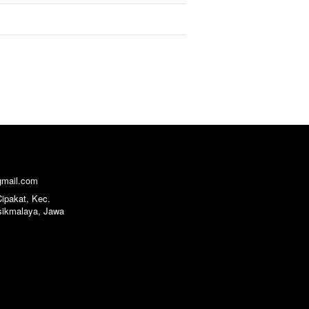
gmail.com
Cipakat, Kec. 
sikmalaya, Jawa 
ed