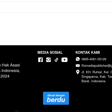
MEDIA SOSIAL
KONTAK KAMI
0895-4061-05129
 Hak Asasi 
filomediapublisher@
ndonesia, 
Jl. KH. Ruhiat, Kel. 
2024  
Singaparna, Kab. Ta
Barat. Indonesia.
opyright 
 2024 Penerbit Filomedia Pustaka - All Right Reserv