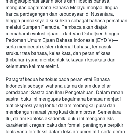
mengeksplorasi akar historis dan filosofis bahasa, 
mengulas bagaimana Bahasa Melayu menjadi lingua 
franca perdagangan dan kebudayaan di Nusantara, 
hingga puncaknya dikukuhkan sebagai bahasa persatuan 
melalui Sumpah Pemuda. Pembaca akan diajak 
memahami evolusi ejaan—dari Van Ophuijsen hingga 
Pedoman Umum Ejaan Bahasa Indonesia (EYD V)—
serta membedah sistem internal bahasa, termasuk 
struktur tata bahasa, kelas kata, dan peran afiksasi 
(imbuhan) yang membentuk kekayaan kosakata dan 
kelenturan kalimat efektif.
Paragraf kedua berfokus pada peran vital Bahasa 
Indonesia sebagai wahana utama dalam dua pilar 
peradaban: Sastra dan Ilmu Pengetahuan. Dalam ranah 
sastra, buku ini mengupas bagaimana bahasa menjadi 
alat ekspresi yang lentur dalam merangkai puisi dan 
membangun narasi yang kuat dalam prosa. Sementara 
itu, dalam konteks akademik, buku ini menganalisis 
karakteristik ragam baku dan formal, pentingnya berpikir 
logis yang terefleksi dalam teks argumentatif, serta peran 